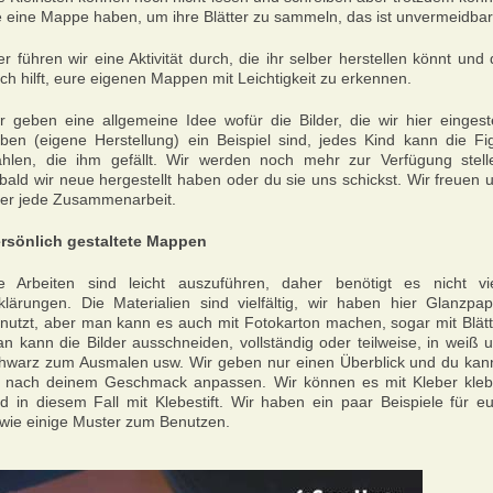
e eine Mappe haben, um ihre Blätter zu sammeln, das ist unvermeidbar
er führen wir eine Aktivität durch, die ihr selber herstellen könnt und 
ch hilft, eure eigenen Mappen mit Leichtigkeit zu erkennen.
r geben eine allgemeine Idee wofür die Bilder, die wir hier eingeste
ben (eigene Herstellung) ein Beispiel sind, jedes Kind kann die Fi
hlen, die ihm gefällt. Wir werden noch mehr zur Verfügung stell
bald wir neue hergestellt haben oder du sie uns schickst. Wir freuen 
er jede Zusammenarbeit.
rsönlich gestaltete Mappen
e Arbeiten sind leicht auszuführen, daher benötigt es nicht vi
klärungen. Die Materialien sind vielfältig, wir haben hier Glanzpap
nutzt, aber man kann es auch mit Fotokarton machen, sogar mit Blätt
n kann die Bilder ausschneiden, vollständig oder teilweise, in weiß 
hwarz zum Ausmalen usw. Wir geben nur einen Überblick und du kan
 nach deinem Geschmack anpassen. Wir können es mit Kleber kle
d in diesem Fall mit Klebestift. Wir haben ein paar Beispiele für e
wie einige Muster zum Benutzen.