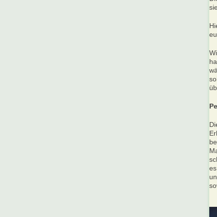
si
Hi
eu
Wi
ha
wä
so
üb
Pe
Di
Er
be
Ma
sc
es
un
so