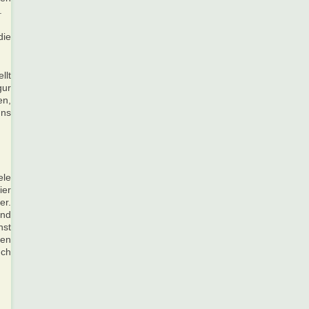
.
die
llt
gur
en,
uns
ele
ier
er.
und
nst
ben
uch