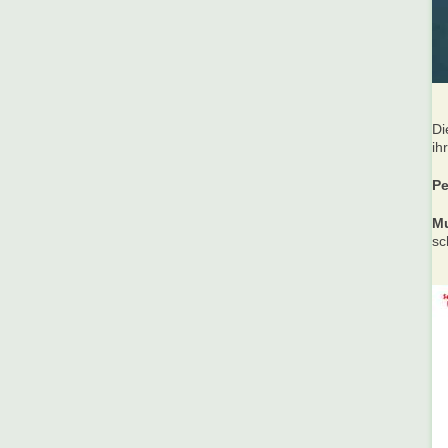
Di
ih
Pe
Mu
sc