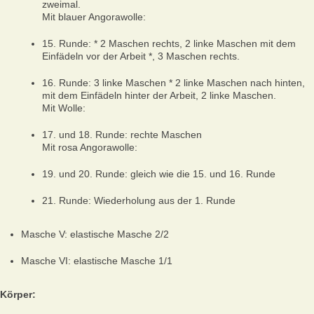
zweimal.
Mit blauer Angorawolle:
15. Runde: * 2 Maschen rechts, 2 linke Maschen mit dem
Einfädeln vor der Arbeit *, 3 Maschen rechts.
16. Runde: 3 linke Maschen * 2 linke Maschen nach hinten,
mit dem Einfädeln hinter der Arbeit, 2 linke Maschen.
Mit Wolle:
17. und 18. Runde: rechte Maschen
Mit rosa Angorawolle:
19. und 20. Runde: gleich wie die 15. und 16. Runde
21. Runde: Wiederholung aus der 1. Runde
Masche V: elastische Masche 2/2
Masche VI: elastische Masche 1/1
Körper: