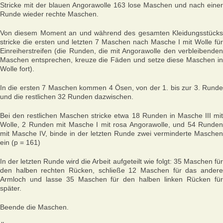
Stricke mit der blauen Angorawolle 163 lose Maschen und nach einer
Runde wieder rechte Maschen.
Von diesem Moment an und während des gesamten Kleidungsstücks
stricke die ersten und letzten 7 Maschen nach Masche I mit Wolle für
Einreiherstreifen (die Runden, die mit Angorawolle den verbleibenden
Maschen entsprechen, kreuze die Fäden und setze diese Maschen in
Wolle fort).
In die ersten 7 Maschen kommen 4 Ösen, von der 1. bis zur 3. Runde
und die restlichen 32 Runden dazwischen.
Bei den restlichen Maschen stricke etwa 18 Runden in Masche III mit
Wolle, 2 Runden mit Masche I mit rosa Angorawolle, und 54 Runden
mit Masche IV, binde in der letzten Runde zwei verminderte Maschen
ein (p = 161)
In der letzten Runde wird die Arbeit aufgeteilt wie folgt: 35 Maschen für
den halben rechten Rücken, schließe 12 Maschen für das andere
Armloch und lasse 35 Maschen für den halben linken Rücken für
später.
Beende die Maschen.