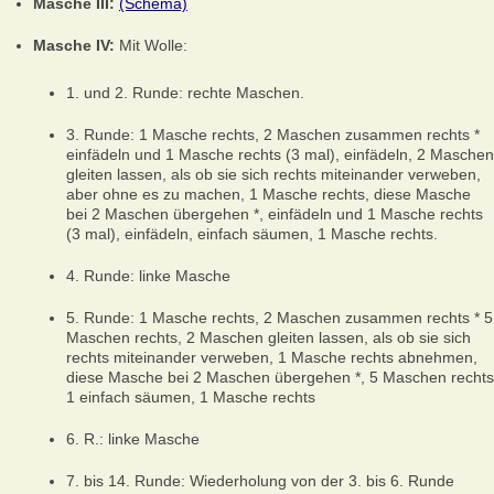
Masche III:
(Schema)
Masche IV:
Mit Wolle:
1. und 2. Runde: rechte Maschen.
3. Runde: 1 Masche rechts, 2 Maschen zusammen rechts *
einfädeln und 1 Masche rechts (3 mal), einfädeln, 2 Maschen
gleiten lassen, als ob sie sich rechts miteinander verweben,
aber ohne es zu machen, 1 Masche rechts, diese Masche
bei 2 Maschen übergehen *, einfädeln und 1 Masche rechts
(3 mal), einfädeln, einfach säumen, 1 Masche rechts.
4. Runde: linke Masche
5. Runde: 1 Masche rechts, 2 Maschen zusammen rechts * 5
Maschen rechts, 2 Maschen gleiten lassen, als ob sie sich
rechts miteinander verweben, 1 Masche rechts abnehmen,
diese Masche bei 2 Maschen übergehen *, 5 Maschen rechts
1 einfach säumen, 1 Masche rechts
6. R.: linke Masche
7. bis 14. Runde: Wiederholung von der 3. bis 6. Runde