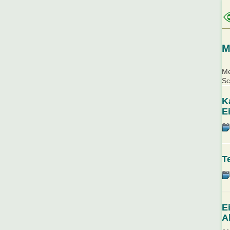
M
Me
Sc
K
E
T
E
A