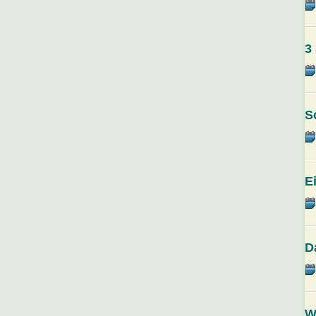
3
S
E
D
W