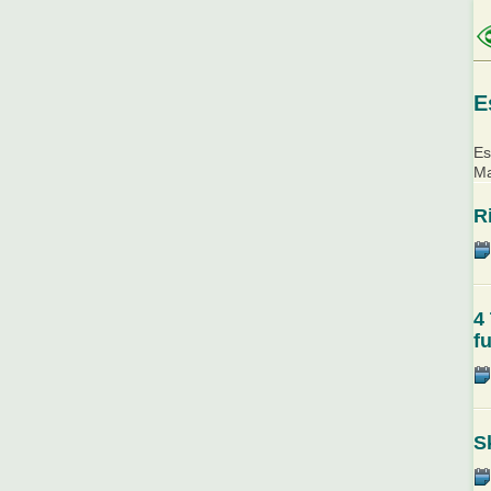
E
Es
Ma
R
4
f
S