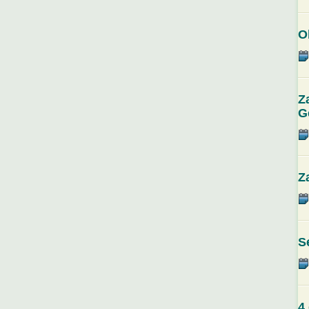
O
Z
G
Z
S
4